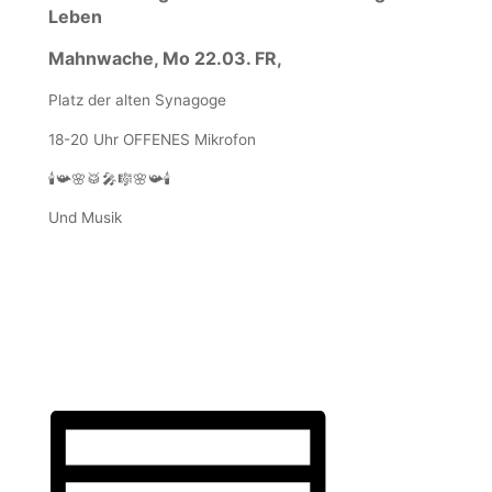
Leben
Mahnwache, Mo 22.03. FR,
Platz der alten Synagoge
18-20 Uhr OFFENES Mikrofon
🕯📯🌸🥁🎤🎼🌸📯🕯
Und Musik