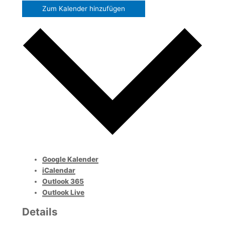
Zum Kalender hinzufügen
Google Kalender
iCalendar
Outlook 365
Outlook Live
Details