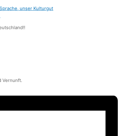
Sprache, unser Kulturgut
»
eutschland‼️
d Vernunft.