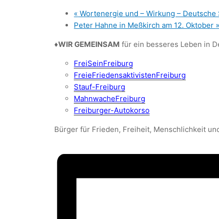
«
Wortenergie und – Wirkung – Deutsche 
Peter Hahne in Meßkirch am 12. Oktober
♦️
WIR GEMEINSAM
für ein besseres Leben in D
FreiSeinFreiburg
FreieFriedensaktivistenFreiburg
Stauf-Freiburg
MahnwacheFreiburg
Freiburger-Autokorso
Bürger für Frieden, Freiheit, Menschlichkeit un