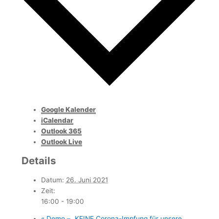
Google Kalender
iCalendar
Outlook 365
Outlook Live
Details
Datum:
26. Juni 2021
Zeit:
16:00 - 19:00
«
Demo – „KEINE Corona-Impfung für unsere