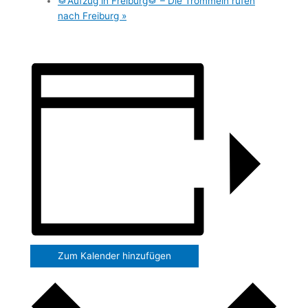
🥁Aufzug in Freiburg🥁 – Die Trommeln rufen
nach Freiburg
»
Zum Kalender hinzufügen