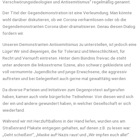
Verschwörungsideologien und Antisemitismus“ regelmäßig genannt.
Der Titel der Gegendemonstration ist eine Verleumdung. Man könnte
wohl darüber diskutieren, ob wir Corona verharmlosen oder ob die
Gegendemonstranten Corona über-dramatisieren. Genau diesen Dialog
fordern wir.
Unseren Demonstranten Antisemitismus zu unterstellen, ist jedoch eine
Lüge! Wir sind diejenigen, die für Toleranz und Menschlichkeit, für
Recht und Vernunft eintreten. Hinter dem Bündnis freivac.de steht
unter anderem die linksextreme Szene, also schwarz gekleidete und
voll vermummte Jugendliche und junge Erwachsene, die aggressiv
auftreten und bei Gelegenheit auch gerne mal gewalttätig werden.
Da diverse Parteien und Initiativen zum Gegenprotest aufgerufen
haben, kamen auch viele bürgerliche Teilnehmer. Von diesen wird sich
der ein und andere gewundert haben, in welcher Gesellschaft er sich
wiederfand.
Während wir mit Herzluftballons in der Hand liefen, wurden uns am
Straßenrand Plakate entgegen gehalten, auf denen z.B. zu lesen war:
„Geht scheißen!“, „Maske auf! Nazis raus! und „Wir impfen euch alle!“.