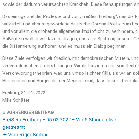
sowie der dadurch verursachten Krankheit. Diese Behauptungen si
Das einzige Ziel der Proteste und von „FreiSein Freiburg“, das die P
willkürlich und absurd gewordene deutsche Corona-Politik zum Ende
und vor allem die drohende allgemeine Impfpflicht zu verhindern, 
Außerdem wollen wir dazu beitragen, dass die Spaltung unserer G
die Diffamierung aufhören, und es muss ein Dialog beginnen.
Diese Ziele verfolgen wir friedlich, mit demokratischen Mitteln, un
verleumderischen Unterstellungen. Wir distanzieren uns von Rec
Verschwörungstheorien, was uns umso leichter fällt, als wir an sol
Bürgerinnen und Bürger, die der Meinung sind, dass unsere Demokra
Freiburg, 31. 01. 2022
Mike Schäfer
VORHERIGER BEITRAG
FreiSein Freiburg – 05.02.2022 – Vor 5 Stunden live
gestreamt
←
Vorheriger Beitrag