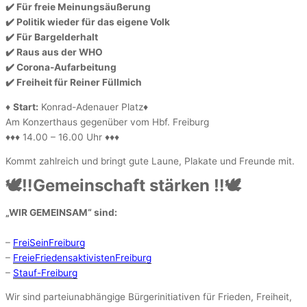
✔️ Für freie Meinungsäußerung
✔️ Politik wieder für das eigene Volk
✔️ Für Bargelderhalt
✔️ Raus aus der WHO
✔️ Corona-Aufarbeitung
✔️ Freiheit für Reiner Füllmich
♦️
Start:
Konrad-Adenauer Platz♦️
Am Konzerthaus gegenüber vom Hbf. Freiburg
♦️♦️♦️ 14.00 – 16.00 Uhr ♦️♦️♦️
Kommt zahlreich und bringt gute Laune, Plakate und Freunde mit.
🕊‼️Gemeinschaft stärken ‼️🕊
„WIR GEMEINSAM“ sind:
–
FreiSeinFreiburg
–
FreieFriedensaktivistenFreiburg
–
Stauf-Freiburg
Wir sind parteiunabhängige Bürgerinitiativen für Frieden, Freiheit,