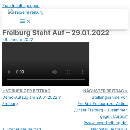
Zum Inhalt springen
Freiburg Steht Auf – 29.01.2022
29. Januar 2022
VORHERIGER BEITRAG
NÄCHSTER BEITRAG
Demo-Aufzug am 29.01.2022 in
Stellungnahme von
Freiburg
FreiSeinFreiburg zur Aktion
„Unser Freiburg – zusammen
gegen Corona“
(www.unserfreiburg.de)
←
Vorheriger Beitrag
Nächster Beitrag
→