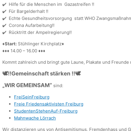
✔️ Hilfe für die Menschen im Gazastreifen ‼️
✔️ Für Bargelderhalt ‼️
✔️ Echte Gesundheitsvorsorgung statt WHO Zwangsmaßnahm
✔️ Corona Aufarbeitung‼️
✔️ Rücktritt der Ampelregierung‼️
♦️Start:
Stühlinger Kirchplatz
♦️
♦️♦️♦️ 14.00 – 16.00 ♦️♦️♦️
Kommt zahlreich und bringt gute Laune, Plakate und Freunde 
🕊‼️Gemeinschaft stärken ‼️🕊
„WIR GEMEINSAM“
sind:
FreiSeinFreiburg
Freie Friedensaktivisten Freiburg
StudentenStehenAuf-Freiburg
Mahnwache Lörrach
Wir distanzieren uns von Antisemitismus, Fremdenhass und G