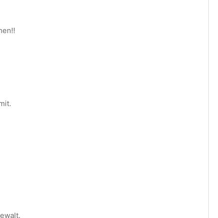
en‼️
mit.
ewalt.