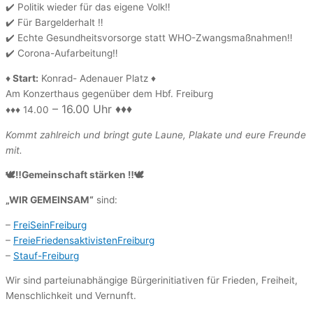
✔️ Politik wieder für das eigene Volk‼️
✔️ Für Bargelderhalt ‼️
✔️ Echte Gesundheitsvorsorge statt WHO-Zwangsmaßnahmen‼️
✔️ Corona-Aufarbeitung‼️
♦️
Start:
Konrad- Adenauer Platz ♦️
Am Konzerthaus gegenüber dem Hbf. Freiburg
– 16.00 U
hr ♦️♦️♦️
♦️♦️♦️ 14.00
Kommt zahlreich und bringt gute Laune, Plakate und eure Freunde
mit.
🕊‼️Gemeinschaft stärken ‼️🕊
„WIR GEMEINSAM“
sind:
–
FreiSeinFreiburg
–
FreieFriedensaktivistenFreiburg
–
Stauf-Freiburg
Wir sind parteiunabhängige Bürgerinitiativen für Frieden, Freiheit,
Menschlichkeit und Vernunft.